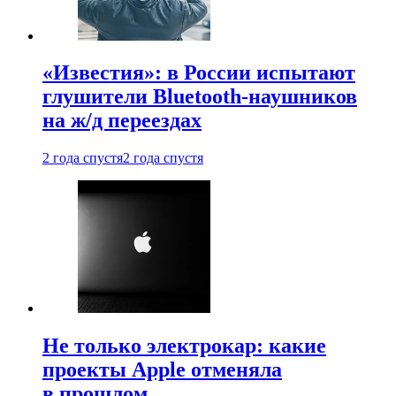
«Известия»: в России испытают
глушители Bluetooth-наушников
на ж/д переездах
2 года спустя
2 года спустя
Не только электрокар: какие
проекты Apple отменяла
в прошлом