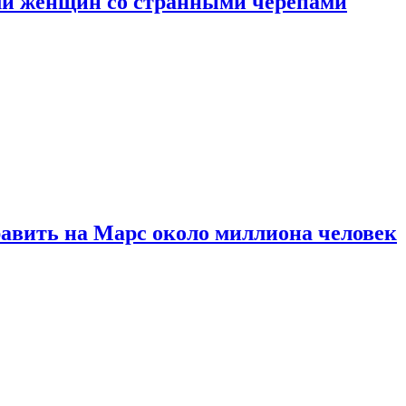
ли женщин со странными черепами
равить на Марс около миллиона человек