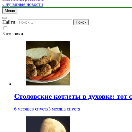
Случайные новости
Меню
Найти:
Заголовки
Столовские котлеты в духовке: тот 
6 месяцев спустя
3 месяца спустя