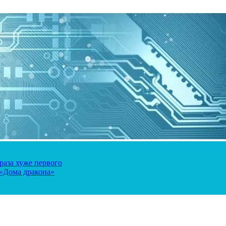
 раза хуже первого
 «Дома дракона»