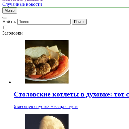
Случайные новости
Меню
Найти:
Заголовки
Столовские котлеты в духовке: тот 
6 месяцев спустя
3 месяца спустя