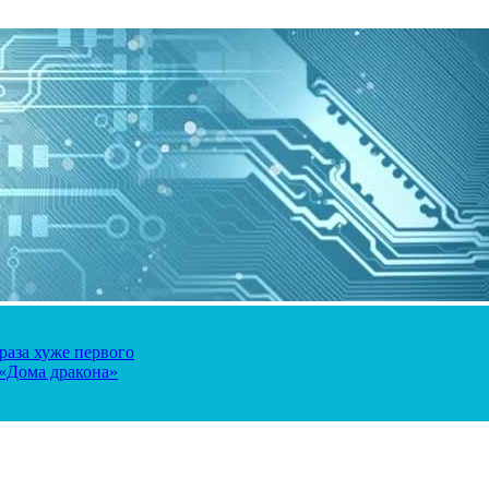
 раза хуже первого
 «Дома дракона»