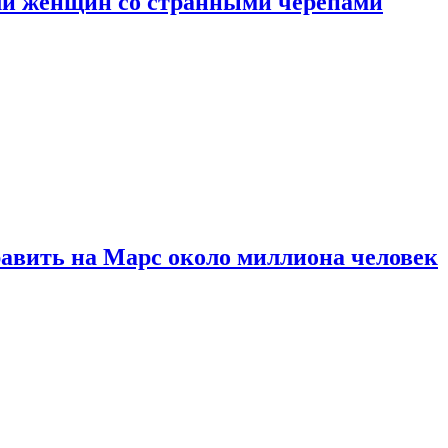
ли женщин со странными черепами
равить на Марс около миллиона человек