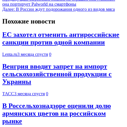
она портирует Palworld на смартфоны
Далее:
В России ждут подорожания одного из видов мяса
Похожие новости
ЕС захотел отменить антироссийские
санкции против одной компании
Lenta.ru
3 месяца спустя
0
Венгрия вводит запрет на импорт
сельскохозяйственной продукции с
Украины
ТАСС
3 месяца спустя
0
В Россельхознадзоре оценили долю
армянских цветов на российском
рынке