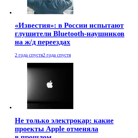
«Известия»: в России испытают
глушители Bluetooth-наушников
на ж/д переездах
2 года спустя
2 года спустя
Не только электрокар: какие
проекты Apple отменяла
в прошлом