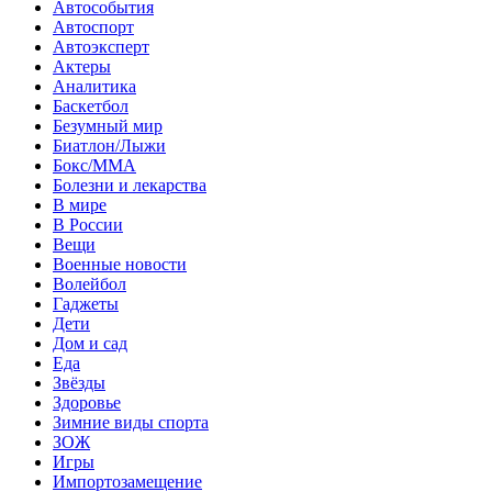
Автособытия
Автоспорт
Автоэксперт
Актеры
Аналитика
Баскетбол
Безумный мир
Биатлон/Лыжи
Бокс/MMA
Болезни и лекарства
В мире
В России
Вещи
Военные новости
Волейбол
Гаджеты
Дети
Дом и сад
Еда
Звёзды
Здоровье
Зимние виды спорта
ЗОЖ
Игры
Импортозамещение