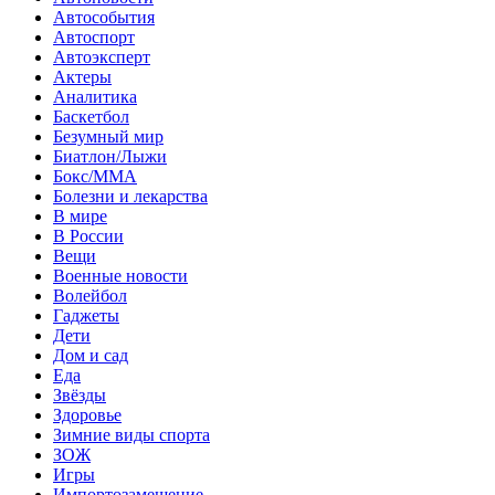
Автособытия
Автоспорт
Автоэксперт
Актеры
Аналитика
Баскетбол
Безумный мир
Биатлон/Лыжи
Бокс/MMA
Болезни и лекарства
В мире
В России
Вещи
Военные новости
Волейбол
Гаджеты
Дети
Дом и сад
Еда
Звёзды
Здоровье
Зимние виды спорта
ЗОЖ
Игры
Импортозамещение