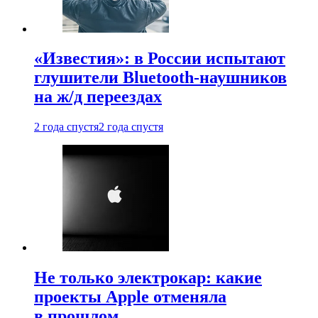
«Известия»: в России испытают
глушители Bluetooth-наушников
на ж/д переездах
2 года спустя
2 года спустя
Не только электрокар: какие
проекты Apple отменяла
в прошлом