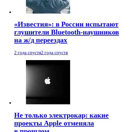
«Известия»: в России испытают
глушители Bluetooth-наушников
на ж/д переездах
2 года спустя
2 года спустя
Не только электрокар: какие
проекты Apple отменяла
в прошлом