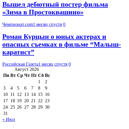
Вышел дебютный постер фильма
«Зима в Простоквашино»
Чемпионат.com
1 месяц спустя
0
Роман Курцын о юных актерах и
опасных съемках в фильме “Малыш-
каратист”
Российская Газета
1 месяц спустя
0
Август 2026
Пн
Вт
Ср
Чт
Пт
Сб
Вс
1
2
3
4
5
6
7
8
9
10
11
12
13
14
15
16
17
18
19
20
21
22
23
24
25
26
27
28
29
30
31
« Июл