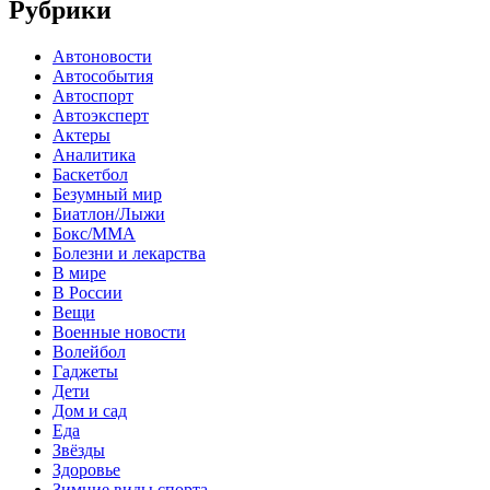
Рубрики
Автоновости
Автособытия
Автоспорт
Автоэксперт
Актеры
Аналитика
Баскетбол
Безумный мир
Биатлон/Лыжи
Бокс/MMA
Болезни и лекарства
В мире
В России
Вещи
Военные новости
Волейбол
Гаджеты
Дети
Дом и сад
Еда
Звёзды
Здоровье
Зимние виды спорта