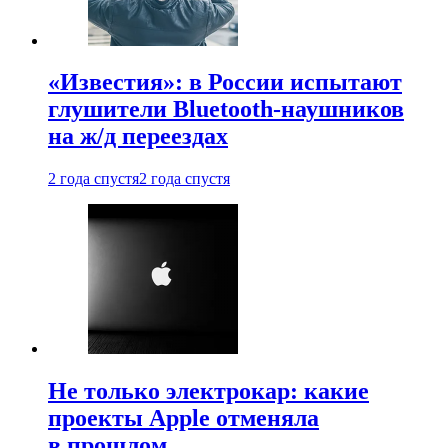
«Известия»: в России испытают
глушители Bluetooth-наушников
на ж/д переездах
2 года спустя
2 года спустя
Не только электрокар: какие
проекты Apple отменяла
в прошлом