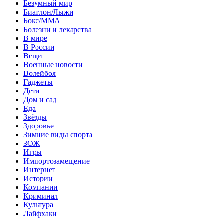
Безумный мир
Биатлон/Лыжи
Бокс/MMA
Болезни и лекарства
В мире
В России
Вещи
Военные новости
Волейбол
Гаджеты
Дети
Дом и сад
Еда
Звёзды
Здоровье
Зимние виды спорта
ЗОЖ
Игры
Импортозамещение
Интернет
Истории
Компании
Криминал
Культура
Лайфхаки