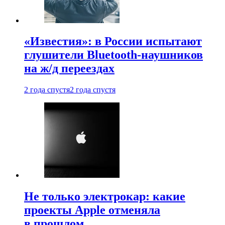
«Известия»: в России испытают
глушители Bluetooth-наушников
на ж/д переездах
2 года спустя
2 года спустя
Не только электрокар: какие
проекты Apple отменяла
в прошлом