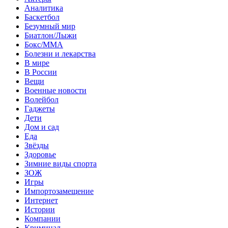
Аналитика
Баскетбол
Безумный мир
Биатлон/Лыжи
Бокс/MMA
Болезни и лекарства
В мире
В России
Вещи
Военные новости
Волейбол
Гаджеты
Дети
Дом и сад
Еда
Звёзды
Здоровье
Зимние виды спорта
ЗОЖ
Игры
Импортозамещение
Интернет
Истории
Компании
Криминал