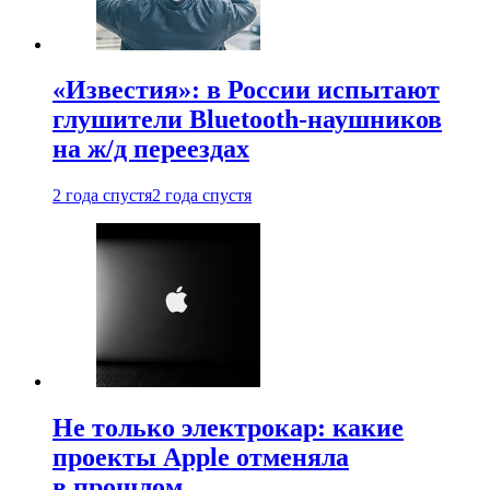
«Известия»: в России испытают
глушители Bluetooth-наушников
на ж/д переездах
2 года спустя
2 года спустя
Не только электрокар: какие
проекты Apple отменяла
в прошлом