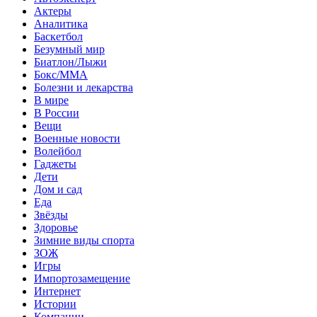
Актеры
Аналитика
Баскетбол
Безумный мир
Биатлон/Лыжи
Бокс/MMA
Болезни и лекарства
В мире
В России
Вещи
Военные новости
Волейбол
Гаджеты
Дети
Дом и сад
Еда
Звёзды
Здоровье
Зимние виды спорта
ЗОЖ
Игры
Импортозамещение
Интернет
Истории
Компании