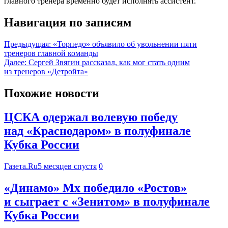
главного тренера временно будет исполнять ассистент.
Навигация по записям
Предыдущая:
«Торпедо» объявило об увольнении пяти
тренеров главной команды
Далее:
Сергей Звягин рассказал, как мог стать одним
из тренеров «Детройта»
Похожие новости
ЦСКА одержал волевую победу
над «Краснодаром» в полуфинале
Кубка России
Газета.Ru
5 месяцев спустя
0
«Динамо» Мх победило «Ростов»
и сыграет с «Зенитом» в полуфинале
Кубка России