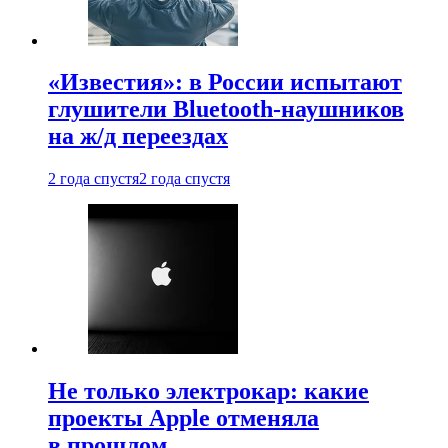
«Известия»: в России испытают
глушители Bluetooth-наушников
на ж/д переездах
2 года спустя
2 года спустя
Не только электрокар: какие
проекты Apple отменяла
в прошлом