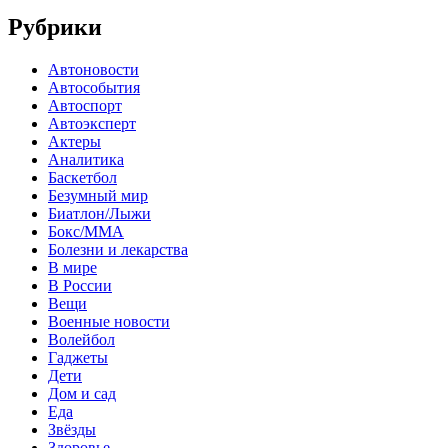
Рубрики
Автоновости
Автособытия
Автоспорт
Автоэксперт
Актеры
Аналитика
Баскетбол
Безумный мир
Биатлон/Лыжи
Бокс/MMA
Болезни и лекарства
В мире
В России
Вещи
Военные новости
Волейбол
Гаджеты
Дети
Дом и сад
Еда
Звёзды
Здоровье