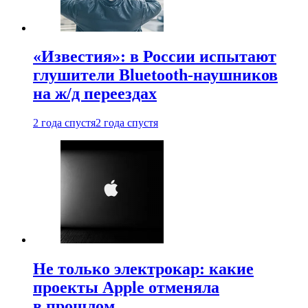
«Известия»: в России испытают
глушители Bluetooth-наушников
на ж/д переездах
2 года спустя
2 года спустя
Не только электрокар: какие
проекты Apple отменяла
в прошлом