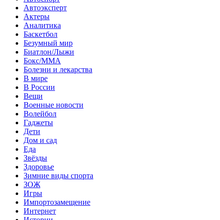
Автоэксперт
Актеры
Аналитика
Баскетбол
Безумный мир
Биатлон/Лыжи
Бокс/MMA
Болезни и лекарства
В мире
В России
Вещи
Военные новости
Волейбол
Гаджеты
Дети
Дом и сад
Еда
Звёзды
Здоровье
Зимние виды спорта
ЗОЖ
Игры
Импортозамещение
Интернет
Истории