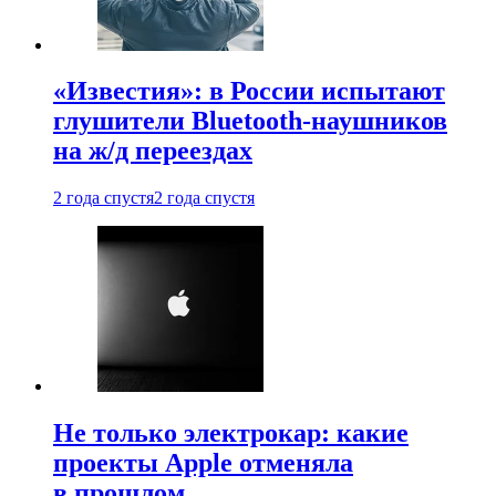
«Известия»: в России испытают
глушители Bluetooth-наушников
на ж/д переездах
2 года спустя
2 года спустя
Не только электрокар: какие
проекты Apple отменяла
в прошлом