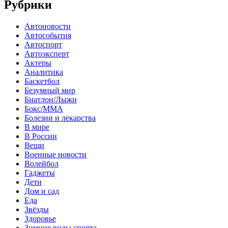
Рубрики
Автоновости
Автособытия
Автоспорт
Автоэксперт
Актеры
Аналитика
Баскетбол
Безумный мир
Биатлон/Лыжи
Бокс/MMA
Болезни и лекарства
В мире
В России
Вещи
Военные новости
Волейбол
Гаджеты
Дети
Дом и сад
Еда
Звёзды
Здоровье
Зимние виды спорта