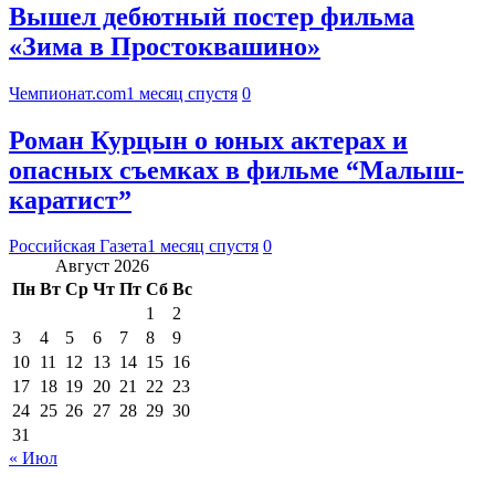
Вышел дебютный постер фильма
«Зима в Простоквашино»
Чемпионат.com
1 месяц спустя
0
Роман Курцын о юных актерах и
опасных съемках в фильме “Малыш-
каратист”
Российская Газета
1 месяц спустя
0
Август 2026
Пн
Вт
Ср
Чт
Пт
Сб
Вс
1
2
3
4
5
6
7
8
9
10
11
12
13
14
15
16
17
18
19
20
21
22
23
24
25
26
27
28
29
30
31
« Июл