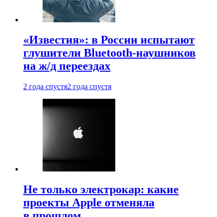
«Известия»: в России испытают
глушители Bluetooth-наушников
на ж/д переездах
2 года спустя
2 года спустя
Не только электрокар: какие
проекты Apple отменяла
в прошлом