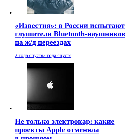
«Известия»: в России испытают
глушители Bluetooth-наушников
на ж/д переездах
2 года спустя
2 года спустя
Не только электрокар: какие
проекты Apple отменяла
в прошлом