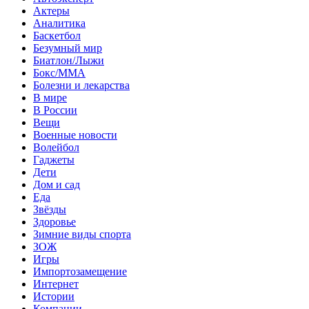
Актеры
Аналитика
Баскетбол
Безумный мир
Биатлон/Лыжи
Бокс/MMA
Болезни и лекарства
В мире
В России
Вещи
Военные новости
Волейбол
Гаджеты
Дети
Дом и сад
Еда
Звёзды
Здоровье
Зимние виды спорта
ЗОЖ
Игры
Импортозамещение
Интернет
Истории
Компании