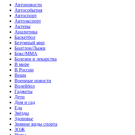
Автоновости
Автособытия
Автоспорт
Автоэксперт
Актеры
Аналитика
Баскетбол
Безумный мир
Биатлон/Лыжи
Бокс/MMA
Болезни и лекарства
В мире
В России
Вещи
Военные новости
Волейбол
Гаджеты
Дети
Дом и сад
Еда
Звёзды
Здоровье
Зимние виды спорта
ЗОЖ
Игры