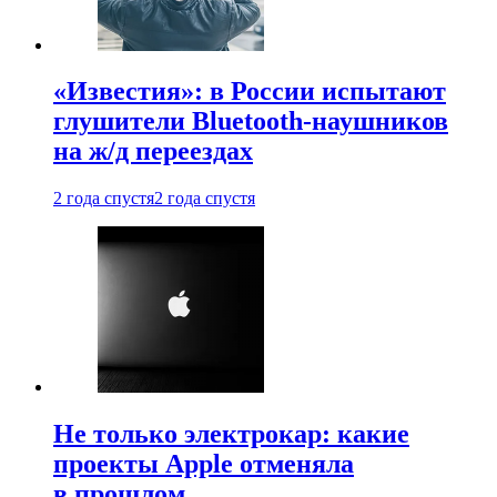
«Известия»: в России испытают
глушители Bluetooth-наушников
на ж/д переездах
2 года спустя
2 года спустя
Не только электрокар: какие
проекты Apple отменяла
в прошлом