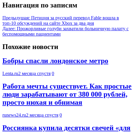
Навигация по записям
Предыдущая:
Петиция за русский перевод Fable вошла в
топ-10 обсуждений на сайте Xbox за два дня
Далее:
Прожорливые голуби захватили больничную палату с
беспомощными пациентами
Похожие новости
Бобры спасли лондонское метро
Lenta.ru
2 месяца спустя
0
Работа мечты существует. Как простые
люди зарабатывают от 380 000 рублей,
просто нюхая и обнимая
runews24.ru
2 месяца спустя
0
Россиянка купила десятки свечей «для