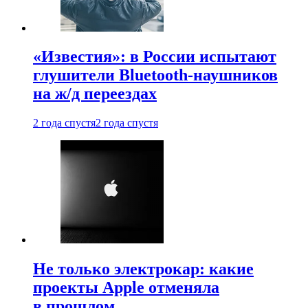
«Известия»: в России испытают
глушители Bluetooth-наушников
на ж/д переездах
2 года спустя
2 года спустя
Не только электрокар: какие
проекты Apple отменяла
в прошлом