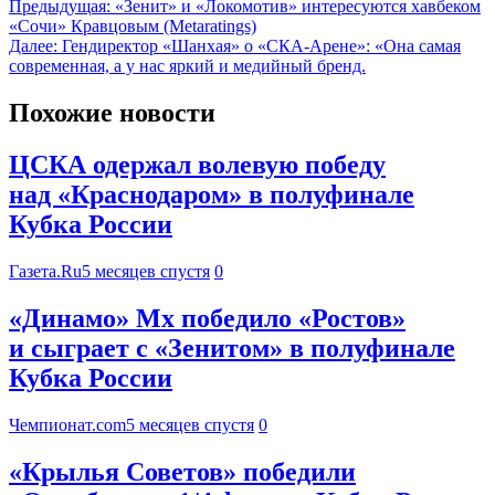
Предыдущая:
«Зенит» и «Локомотив» интересуются хавбеком
«Сочи» Кравцовым (Metaratings)
Далее:
Гендиректор «Шанхая» о «СКА-Арене»: «Она самая
современная, а у нас яркий и медийный бренд.
Похожие новости
ЦСКА одержал волевую победу
над «Краснодаром» в полуфинале
Кубка России
Газета.Ru
5 месяцев спустя
0
«Динамо» Мх победило «Ростов»
и сыграет с «Зенитом» в полуфинале
Кубка России
Чемпионат.com
5 месяцев спустя
0
«Крылья Советов» победили