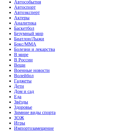
Автособытия
Автоспорт
Автоэксперт
Актеры
Аналитика
Баскетбол
Безумный мир
Биатлон/Лыжи
Бокс/MMA
Болезни и лекарства
В мире
В России
Вещи
Военные новости
Волейбол
Гаджеты
Дети
Дом и сад
Еда
Звёзды
Здоровье
Зимние виды спорта
ЗОЖ
Игры
Импортозамещение