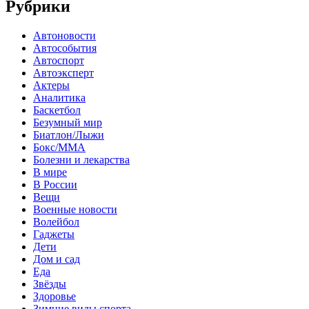
Рубрики
Автоновости
Автособытия
Автоспорт
Автоэксперт
Актеры
Аналитика
Баскетбол
Безумный мир
Биатлон/Лыжи
Бокс/MMA
Болезни и лекарства
В мире
В России
Вещи
Военные новости
Волейбол
Гаджеты
Дети
Дом и сад
Еда
Звёзды
Здоровье
Зимние виды спорта