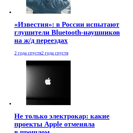
«Известия»: в России испытают
глушители Bluetooth-наушников
на ж/д переездах
2 года спустя
2 года спустя
Не только электрокар: какие
проекты Apple отменяла
в прошлом