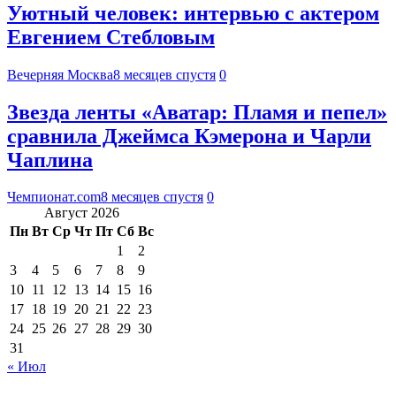
Уютный человек: интервью с актером
Евгением Стебловым
Вечерняя Москва
8 месяцев спустя
0
Звезда ленты «Аватар: Пламя и пепел»
сравнила Джеймса Кэмерона и Чарли
Чаплина
Чемпионат.com
8 месяцев спустя
0
Август 2026
Пн
Вт
Ср
Чт
Пт
Сб
Вс
1
2
3
4
5
6
7
8
9
10
11
12
13
14
15
16
17
18
19
20
21
22
23
24
25
26
27
28
29
30
31
« Июл