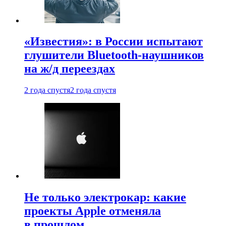
«Известия»: в России испытают
глушители Bluetooth-наушников
на ж/д переездах
2 года спустя
2 года спустя
Не только электрокар: какие
проекты Apple отменяла
в прошлом