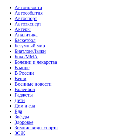
Автоновости
Автособытия
Автоспорт
Автоэксперт
Актеры
Аналитика
Баскетбол
Безумный мир
Биатлон/Лыжи
Бокс/MMA
Болезни и лекарства
В мире
В России
Вещи
Военные новости
Волейбол
Гаджеты
Дети
Дом и сад
Еда
Звёзды
Здоровье
Зимние виды спорта
ЗОЖ