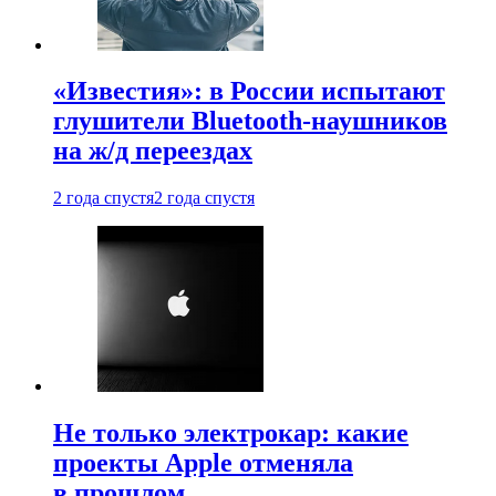
«Известия»: в России испытают
глушители Bluetooth-наушников
на ж/д переездах
2 года спустя
2 года спустя
Не только электрокар: какие
проекты Apple отменяла
в прошлом