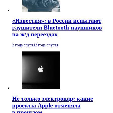
«Известия»: в России испытают
глушители Bluetooth-наушников
на ж/д переездах
2 года спустя
2 года спустя
Не только электрокар: какие
проекты Apple отменяла
в прошлом