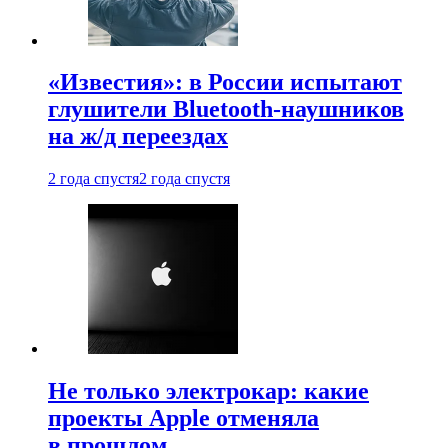
«Известия»: в России испытают
глушители Bluetooth-наушников
на ж/д переездах
2 года спустя
2 года спустя
Не только электрокар: какие
проекты Apple отменяла
в прошлом