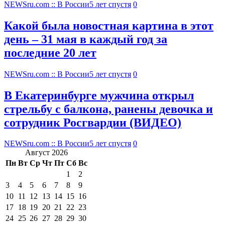
NEWSru.com :: В России
5 лет спустя
0
Какой была новостная картина в этот
день – 31 мая в каждый год за
последние 20 лет
NEWSru.com :: В России
5 лет спустя
0
В Екатеринбурге мужчина открыл
стрельбу с балкона, ранены девочка и
сотрудник Росгвардии (ВИДЕО)
NEWSru.com :: В России
5 лет спустя
0
Август 2026
Пн
Вт
Ср
Чт
Пт
Сб
Вс
1
2
3
4
5
6
7
8
9
10
11
12
13
14
15
16
17
18
19
20
21
22
23
24
25
26
27
28
29
30