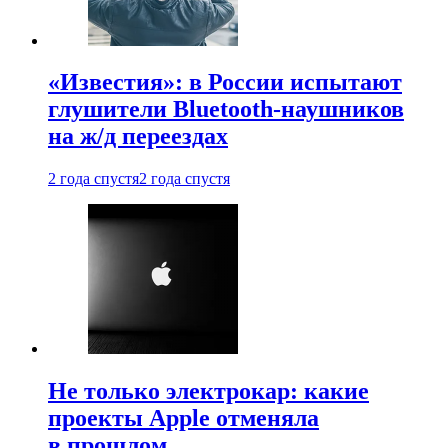
«Известия»: в России испытают
глушители Bluetooth-наушников
на ж/д переездах
2 года спустя
2 года спустя
Не только электрокар: какие
проекты Apple отменяла
в прошлом