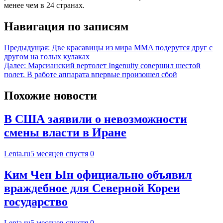
менее чем в 24 странах.
Навигация по записям
Предыдущая:
Две красавицы из мира MMA подерутся друг с
другом на голых кулаках
Далее:
Марсианский вертолет Ingenuity совершил шестой
полет. В работе аппарата впервые произошел сбой
Похожие новости
В США заявили о невозможности
смены власти в Иране
Lenta.ru
5 месяцев спустя
0
Ким Чен Ын официально объявил
враждебное для Северной Кореи
государство
Lenta.ru
5 месяцев спустя
0