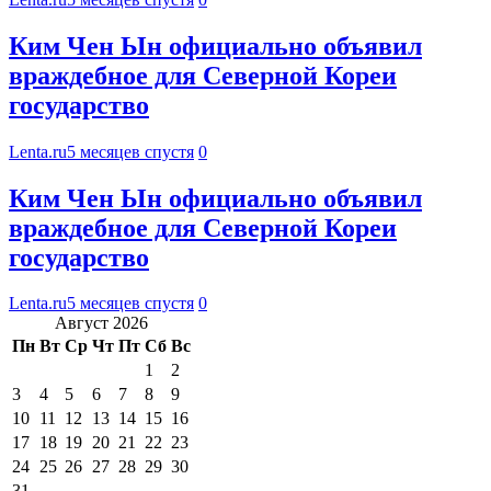
Ким Чен Ын официально объявил
враждебное для Северной Кореи
государство
Lenta.ru
5 месяцев спустя
0
Ким Чен Ын официально объявил
враждебное для Северной Кореи
государство
Lenta.ru
5 месяцев спустя
0
Август 2026
Пн
Вт
Ср
Чт
Пт
Сб
Вс
1
2
3
4
5
6
7
8
9
10
11
12
13
14
15
16
17
18
19
20
21
22
23
24
25
26
27
28
29
30
31