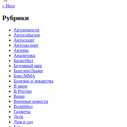
« Июл
Рубрики
Автоновости
Автособытия
Автоспорт
Автоэксперт
Актеры
Аналитика
Баскетбол
Безумный мир
Биатлон/Лыжи
Бокс/MMA
Болезни и лекарства
В мире
В России
Вещи
Военные новости
Волейбол
Гаджеты
Дети
Дом и сад
Еда