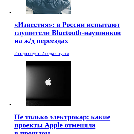
«Известия»: в России испытают
глушители Bluetooth-наушников
на ж/д переездах
2 года спустя
2 года спустя
Не только электрокар: какие
проекты Apple отменяла
в прошлом