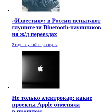
«Известия»: в России испытают
глушители Bluetooth-наушников
на ж/д переездах
2 года спустя
2 года спустя
Не только электрокар: какие
проекты Apple отменяла
в прошлом