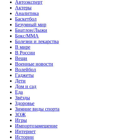
Автоэксперт
Актеры
Аналитика
Баскетбол
Безумный мир
Биатлон/Лыжи
Бокс/MMA
Болезни и лекарства
В мире
В России
Вещи
Военные новости
Волейбол
Гаджеты
Дети
Дом и сад
Еда
Звёзды
Здоровье
Зимние виды спорта
ЗОЖ
Игры
Импортозамещение
Интернет
Истории