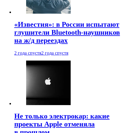
«Известия»: в России испытают
глушители Bluetooth-наушников
на ж/д переездах
2 года спустя
2 года спустя
Не только электрокар: какие
проекты Apple отменяла
в прошлом