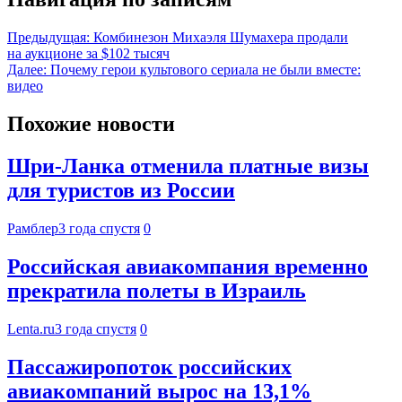
Предыдущая:
Комбинезон Михаэля Шумахера продали
на аукционе за $102 тысяч
Далее:
Почему герои культового сериала не были вместе:
видео
Похожие новости
Шри-Ланка отменила платные визы
для туристов из России
Рамблер
3 года спустя
0
Российская авиакомпания временно
прекратила полеты в Израиль
Lenta.ru
3 года спустя
0
Пассажиропоток российских
авиакомпаний вырос на 13,1%