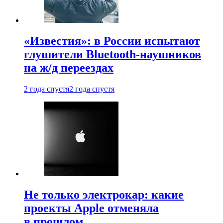
«Известия»: в России испытают
глушители Bluetooth-наушников
на ж/д переездах
2 года спустя
2 года спустя
Не только электрокар: какие
проекты Apple отменяла
в прошлом