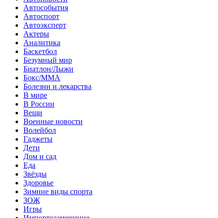
Автособытия
Автоспорт
Автоэксперт
Актеры
Аналитика
Баскетбол
Безумный мир
Биатлон/Лыжи
Бокс/MMA
Болезни и лекарства
В мире
В России
Вещи
Военные новости
Волейбол
Гаджеты
Дети
Дом и сад
Еда
Звёзды
Здоровье
Зимние виды спорта
ЗОЖ
Игры
Импортозамещение