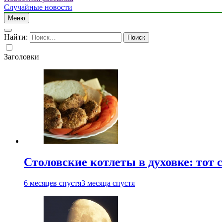
Случайные новости
Меню
Найти:
Заголовки
Столовские котлеты в духовке: тот 
6 месяцев спустя
3 месяца спустя