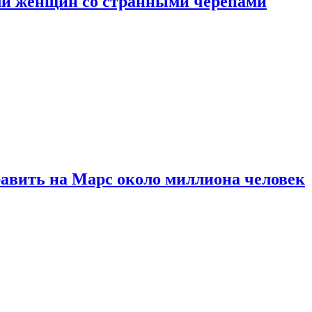
ли женщин со странными черепами
равить на Марс около миллиона человек