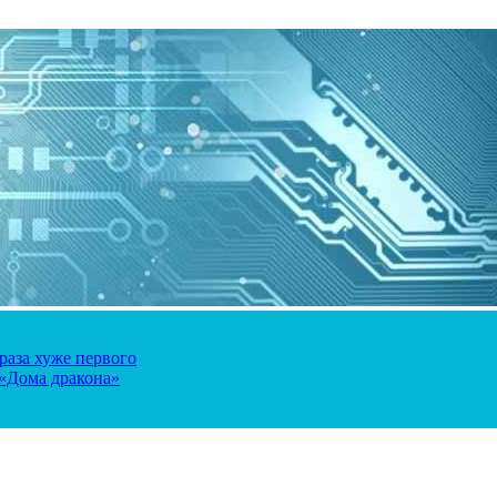
 раза хуже первого
 «Дома дракона»