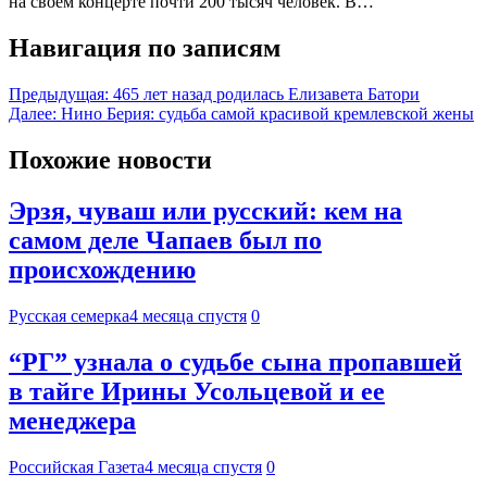
на своем концерте почти 200 тысяч человек. В…
Навигация по записям
Предыдущая:
465 лет назад родилась Елизавета Батори
Далее:
Нино Берия: судьба самой красивой кремлевской жены
Похожие новости
Эрзя, чуваш или русский: кем на
самом деле Чапаев был по
происхождению
Русская семерка
4 месяца спустя
0
“РГ” узнала о судьбе сына пропавшей
в тайге Ирины Усольцевой и ее
менеджера
Российская Газета
4 месяца спустя
0