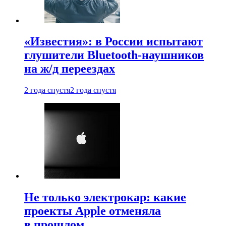
«Известия»: в России испытают
глушители Bluetooth-наушников
на ж/д переездах
2 года спустя
2 года спустя
Не только электрокар: какие
проекты Apple отменяла
в прошлом