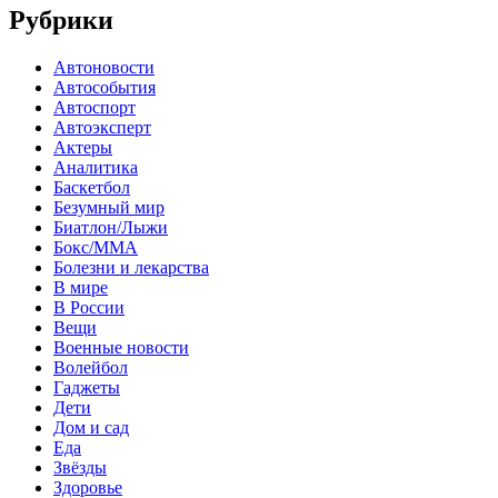
Рубрики
Автоновости
Автособытия
Автоспорт
Автоэксперт
Актеры
Аналитика
Баскетбол
Безумный мир
Биатлон/Лыжи
Бокс/MMA
Болезни и лекарства
В мире
В России
Вещи
Военные новости
Волейбол
Гаджеты
Дети
Дом и сад
Еда
Звёзды
Здоровье