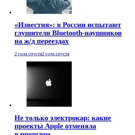
«Известия»: в России испытают
глушители Bluetooth-наушников
на ж/д переездах
2 года спустя
2 года спустя
Не только электрокар: какие
проекты Apple отменяла
в прошлом