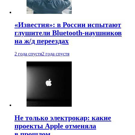
«Известия»: в России испытают
глушители Bluetooth-наушников
на ж/д переездах
2 года спустя
2 года спустя
Не только электрокар: какие
проекты Apple отменяла
в прошлом