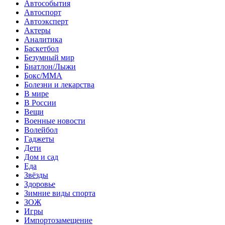
Автособытия
Автоспорт
Автоэксперт
Актеры
Аналитика
Баскетбол
Безумный мир
Биатлон/Лыжи
Бокс/MMA
Болезни и лекарства
В мире
В России
Вещи
Военные новости
Волейбол
Гаджеты
Дети
Дом и сад
Еда
Звёзды
Здоровье
Зимние виды спорта
ЗОЖ
Игры
Импортозамещение