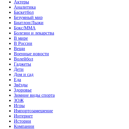
Актеры
Аналитика
Баскетбол
Безумный мир
Биатлон/Лыжи
Бокс/MMA
Болезни и лекарства
В мире
В России
Вещи
Военные новости
Волейбол
Гаджеты
Дети
Дом и сад
Еда
Звёзды
Здоровье
Зимние виды спорта
ЗОЖ
Игры
Импортозамещение
Интернет
Истории
Компании