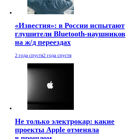
«Известия»: в России испытают
глушители Bluetooth-наушников
на ж/д переездах
2 года спустя
2 года спустя
Не только электрокар: какие
проекты Apple отменяла
в прошлом