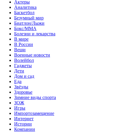
Актеры
Аналитика
Баскетбол
Безумный мир
Биатлон/Лыжи
Бокс/MMA
Болезни и лекарства
В мире
В России
Вещи
Военные новости
Волейбол
Гаджеты
Дети
Дом и сад
Еда
Звёзды
Здоровье
Зимние виды спорта
ЗОЖ
Игры
Импортозамещение
Интернет
Истории
Компании