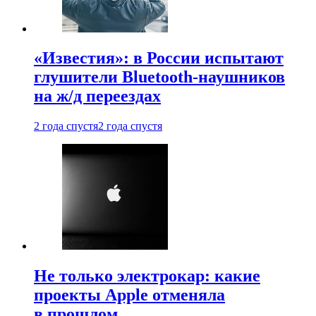
«Известия»: в России испытают
глушители Bluetooth-наушников
на ж/д переездах
2 года спустя
2 года спустя
Не только электрокар: какие
проекты Apple отменяла
в прошлом