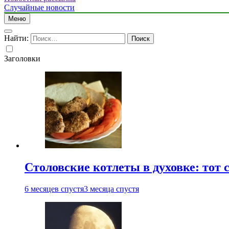
Случайные новости
Меню
Найти:
Заголовки
Столовские котлеты в духовке: тот 
6 месяцев спустя
3 месяца спустя