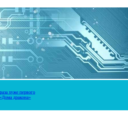
 раза хуже первого
 «Дома дракона»