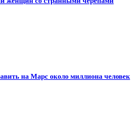
ли женщин со странными черепами
равить на Марс около миллиона человек