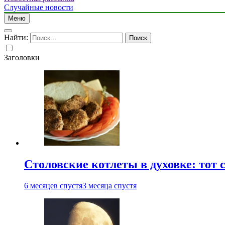
Случайные новости
Меню
Найти:
Заголовки
Столовские котлеты в духовке: тот 
6 месяцев спустя
3 месяца спустя