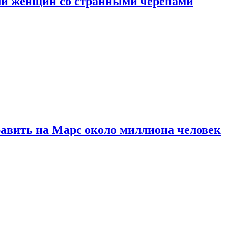
ли женщин со странными черепами
равить на Марс около миллиона человек