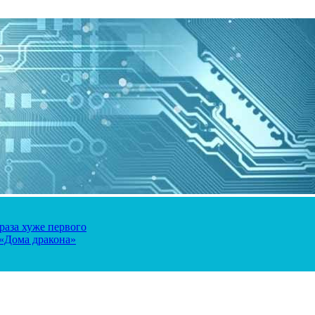
 раза хуже первого
 «Дома дракона»