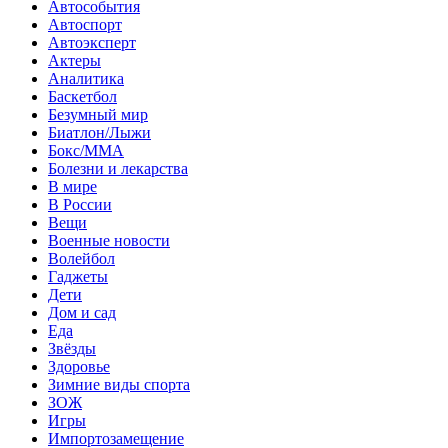
Автособытия
Автоспорт
Автоэксперт
Актеры
Аналитика
Баскетбол
Безумный мир
Биатлон/Лыжи
Бокс/MMA
Болезни и лекарства
В мире
В России
Вещи
Военные новости
Волейбол
Гаджеты
Дети
Дом и сад
Еда
Звёзды
Здоровье
Зимние виды спорта
ЗОЖ
Игры
Импортозамещение