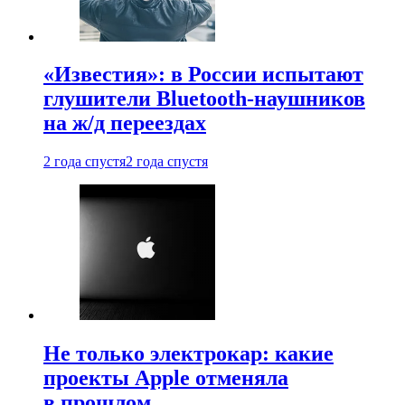
«Известия»: в России испытают
глушители Bluetooth-наушников
на ж/д переездах
2 года спустя
2 года спустя
Не только электрокар: какие
проекты Apple отменяла
в прошлом