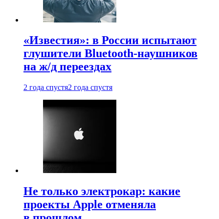
«Известия»: в России испытают
глушители Bluetooth-наушников
на ж/д переездах
2 года спустя
2 года спустя
Не только электрокар: какие
проекты Apple отменяла
в прошлом