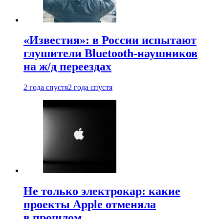
«Известия»: в России испытают
глушители Bluetooth-наушников
на ж/д переездах
2 года спустя
2 года спустя
Не только электрокар: какие
проекты Apple отменяла
в прошлом