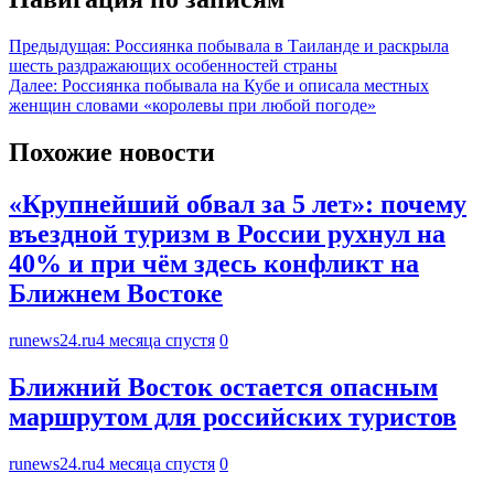
Предыдущая:
Россиянка побывала в Таиланде и раскрыла
шесть раздражающих особенностей страны
Далее:
Россиянка побывала на Кубе и описала местных
женщин словами «королевы при любой погоде»
Похожие новости
«Крупнейший обвал за 5 лет»: почему
въездной туризм в России рухнул на
40% и при чём здесь конфликт на
Ближнем Востоке
runews24.ru
4 месяца спустя
0
Ближний Восток остается опасным
маршрутом для российских туристов
runews24.ru
4 месяца спустя
0