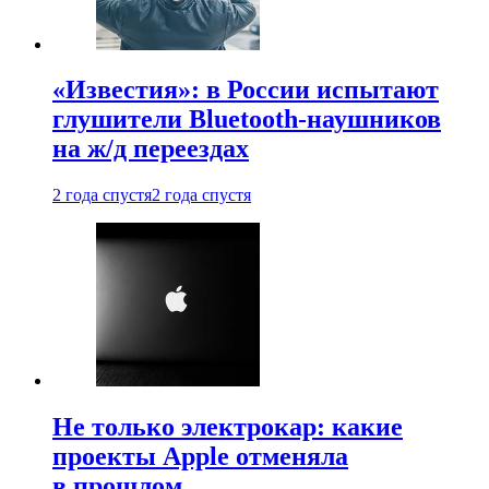
«Известия»: в России испытают
глушители Bluetooth-наушников
на ж/д переездах
2 года спустя
2 года спустя
Не только электрокар: какие
проекты Apple отменяла
в прошлом