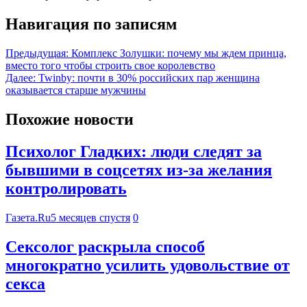
Навигация по записям
Предыдущая:
Комплекс Золушки: почему мы ждем принца,
вместо того чтобы строить свое королевство
Далее:
Twinby: почти в 30% российских пар женщина
оказывается старше мужчины
Похожие новости
Психолог Гладких: люди следят за
бывшими в соцсетях из-за желания
контролировать
Газета.Ru
5 месяцев спустя
0
Сексолог раскрыла способ
многократно усилить удовольствие от
секса