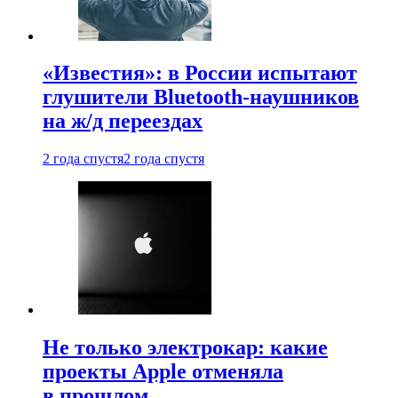
«Известия»: в России испытают
глушители Bluetooth-наушников
на ж/д переездах
2 года спустя
2 года спустя
Не только электрокар: какие
проекты Apple отменяла
в прошлом