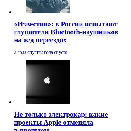
«Известия»: в России испытают
глушители Bluetooth-наушников
на ж/д переездах
2 года спустя
2 года спустя
Не только электрокар: какие
проекты Apple отменяла
в прошлом