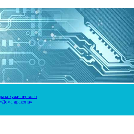
 раза хуже первого
 «Дома дракона»