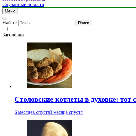
Случайные новости
Меню
Найти:
Заголовки
Столовские котлеты в духовке: тот 
6 месяцев спустя
3 месяца спустя