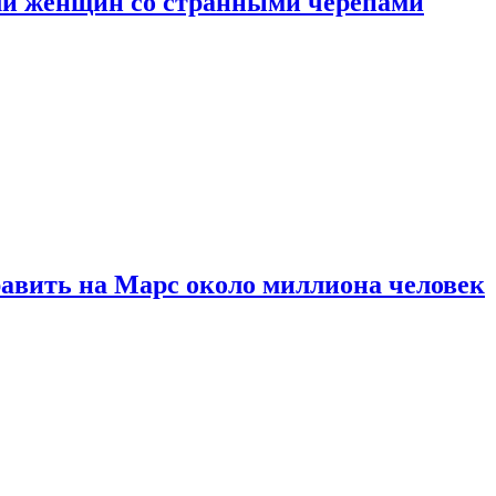
ли женщин со странными черепами
равить на Марс около миллиона человек