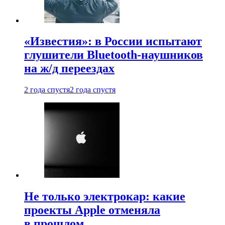
«Известия»: в России испытают
глушители Bluetooth-наушников
на ж/д переездах
2 года спустя
2 года спустя
Не только электрокар: какие
проекты Apple отменяла
в прошлом