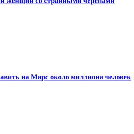
ли женщин со странными черепами
равить на Марс около миллиона человек