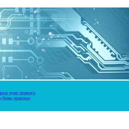
 раза хуже первого
 «Дома дракона»