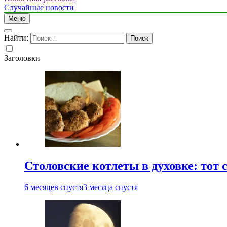
Случайные новости
Меню
Найти:
Заголовки
Столовские котлеты в духовке: тот 
6 месяцев спустя
3 месяца спустя