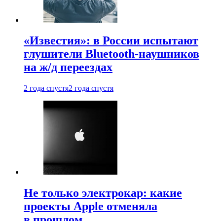
«Известия»: в России испытают
глушители Bluetooth-наушников
на ж/д переездах
2 года спустя
2 года спустя
Не только электрокар: какие
проекты Apple отменяла
в прошлом