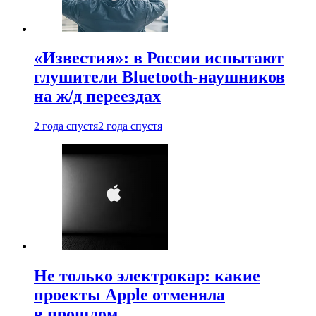
«Известия»: в России испытают
глушители Bluetooth-наушников
на ж/д переездах
2 года спустя
2 года спустя
Не только электрокар: какие
проекты Apple отменяла
в прошлом