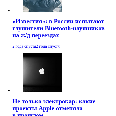
«Известия»: в России испытают
глушители Bluetooth-наушников
на ж/д переездах
2 года спустя
2 года спустя
Не только электрокар: какие
проекты Apple отменяла
в прошлом