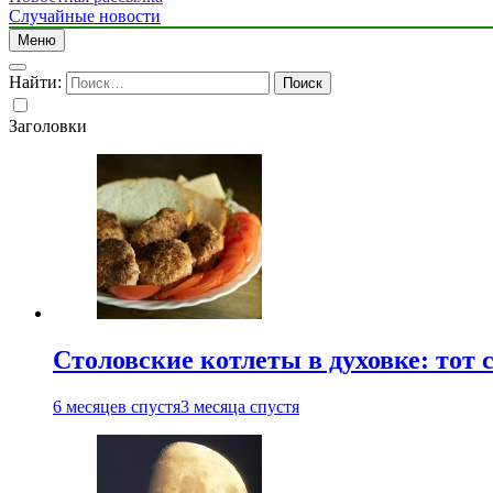
Случайные новости
Меню
Найти:
Заголовки
Столовские котлеты в духовке: тот 
6 месяцев спустя
3 месяца спустя