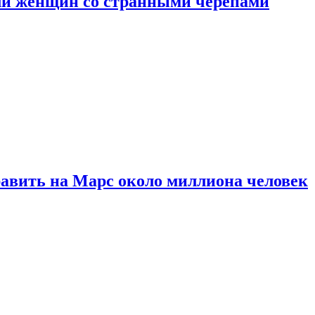
ли женщин со странными черепами
равить на Марс около миллиона человек