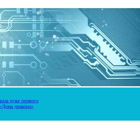
 раза хуже первого
 «Дома дракона»