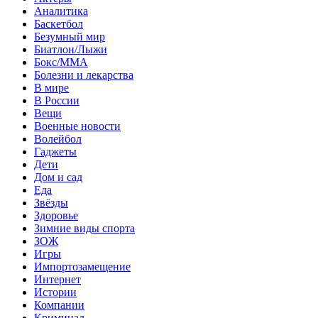
Аналитика
Баскетбол
Безумный мир
Биатлон/Лыжи
Бокс/MMA
Болезни и лекарства
В мире
В России
Вещи
Военные новости
Волейбол
Гаджеты
Дети
Дом и сад
Еда
Звёзды
Здоровье
Зимние виды спорта
ЗОЖ
Игры
Импортозамещение
Интернет
Истории
Компании
Криминал