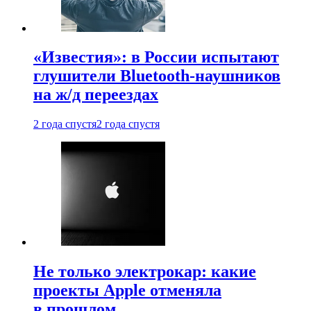
«Известия»: в России испытают
глушители Bluetooth-наушников
на ж/д переездах
2 года спустя
2 года спустя
Не только электрокар: какие
проекты Apple отменяла
в прошлом