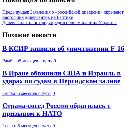
Предыдущая:
Заявления о «российской диверсии» скрывают
настоящих диверсантов на Балтике
Далее:
Политолог предупредил о «вымирании» Украины
Похожие новости
В КСИР заявили об уничтожении F-16
Рамблер
5 месяцев спустя
0
В Иране обвинили США и Израиль в
ударах по судам в Персидском заливе
Lenta.ru
5 месяцев спустя
0
Страна-сосед России обратилась с
призывом к НАТО
Lenta.ru
5 месяцев спустя
0